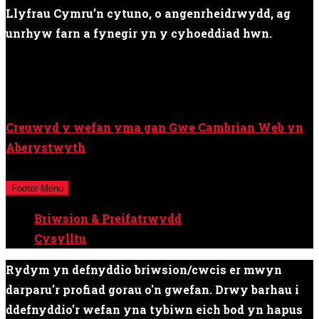
Llyfrau Cymru’n cytuno, o angenrheidrwydd, ag
unrhyw farn a fynegir yn y cyhoeddiad hwn.
Creuwyd y wefan yma gan Gwe Cambrian Web yn
Aberystwyth
Cedwir pob hawl © Cyfryngau Cymru Cyf / Y Cymro
Footer Menu
Briwsion & Preifatrwydd
Cysylltu
Rydym yn defnyddio briwsion/cwcis er mwyn
darparu'r profiad gorau o'n gwefan. Drwy barhau i
ddefnyddio'r wefan yna tybiwn eich bod yn hapus