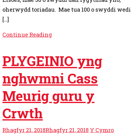
oherwydd toriadau. Mae tua 100 o swyddi wedi
[…]
Continue Reading
PLYGEINIO yng
nghwmni Cass
Meurig guru y
Crwth
Rhagfyr 21, 2018
Rhagfyr 21, 2018
Y Cymro