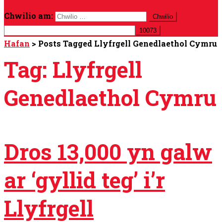
Chwilio am:
Hafan
>
Posts Tagged Llyfrgell Genedlaethol Cymru
Tag:
Llyfrgell
Genedlaethol Cymru
Dros 13,000 yn galw
ar ‘gyllid teg’ i’r
Llyfrgell