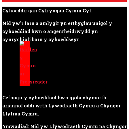
Cyhoeddir gan Cyfryngau Cymru Cyf.
Nid yw'r farn a amlygir yn erthyglau unigol y
cyhoeddiad hwn o angenrheidrwydd yn
cynrychioli barn y cyhoeddwyr
Cefnogir y cyhoeddiad hwn gyda chymorth
ariannol oddi wrth Lywodraeth Cymru a Chyngor
Llyfrau Cymru.
Ymwadiad: Nid yw Llywodraeth Cymru na Chyngor