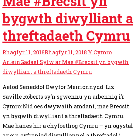
Mae #Brecsit yn
bygwth diwylliant a
threftadaeth Cymru
Rhagfyr 11, 2018
Rhagfyr 11, 2018
Y Cymro
Arlein
Gadael Sylw ar Mae #Brecsit yn bygwth
diwylliant a threftadaeth Cymru
Aelod Seneddol Dwyfor Meirionnydd Liz
Saville Roberts sy’n sgwennu yn arbennig i’r
Cymro: Nid oes dwywaith amdani, mae Brecsit
yn bygwth diwylliant a threftadaeth Cymru.
Mae hanes hir a chyfoethog Cymru – yn ogystal
ag ein cyfraniad diwylliannol a threftadol i