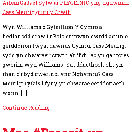
Arlein
Gadael Sylw ar PLYGEINIO yng nghwmni
Cass Meurig guru y Crwth
Wyn Williams o Gyfeillion Y Cymro a
hedfanodd draw i’r Bala er mwyn cwrdd ag un o
gerddorion fwyaf dawnus Cymru; Cass Meurig;
sydd yn chwarae’r crwth a’r ffidil ac yn gantores
gwerin. Wyn Williams : Sut ddaethoch chi yn
rhan o’r byd gwerinol yng Nghymru? Cass
Meurig: Tyfais i fyny yn chwarae cerddoriaeth
werin, […]
Continue Reading