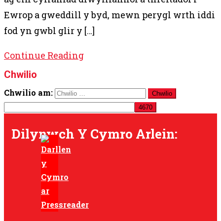
Ewrop a gweddill y byd, mewn perygl wrth iddi
fod yn gwbl glir y […]
Continue Reading
Chwilio
Chwilio am:
Dilynwch Y Cymro Arlein: