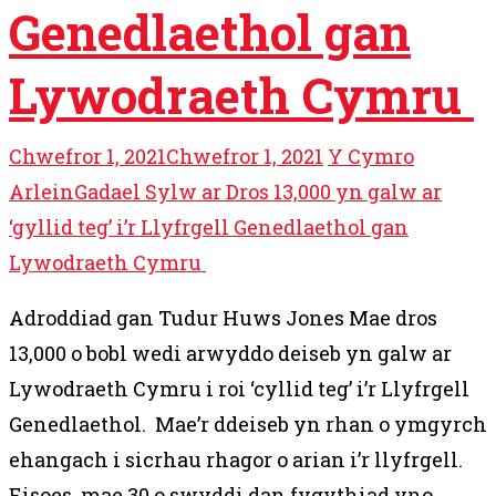
Genedlaethol gan
Lywodraeth Cymru
Chwefror 1, 2021
Chwefror 1, 2021
Y Cymro
Arlein
Gadael Sylw ar Dros 13,000 yn galw ar
‘gyllid teg’ i’r Llyfrgell Genedlaethol gan
Lywodraeth Cymru
Adroddiad gan Tudur Huws Jones Mae dros
13,000 o bobl wedi arwyddo deiseb yn galw ar
Lywodraeth Cymru i roi ‘cyllid teg’ i’r Llyfrgell
Genedlaethol. Mae’r ddeiseb yn rhan o ymgyrch
ehangach i sicrhau rhagor o arian i’r llyfrgell.
Eisoes, mae 30 o swyddi dan fygythiad yno,