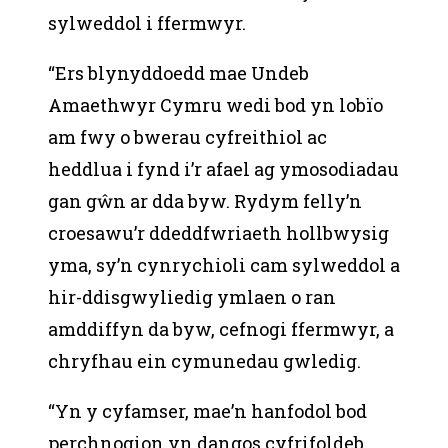
sylweddol i ffermwyr.
“Ers blynyddoedd mae Undeb
Amaethwyr Cymru wedi bod yn lobïo
am fwy o bwerau cyfreithiol ac
heddlua i fynd i’r afael ag ymosodiadau
gan gŵn ar dda byw. Rydym felly’n
croesawu’r ddeddfwriaeth hollbwysig
yma, sy’n cynrychioli cam sylweddol a
hir-ddisgwyliedig ymlaen o ran
amddiffyn da byw, cefnogi ffermwyr, a
chryfhau ein cymunedau gwledig.
“Yn y cyfamser, mae’n hanfodol bod
perchnogion yn dangos cyfrifoldeb