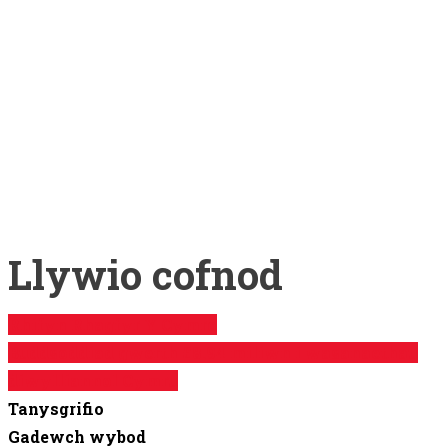
Share on Facebook
Share on Twitter
Share on Pinterest
Share on Reddit
Share on LinkedIn
Share on WhatsApp
Share on Telegram
Llywio cofnod
Rhifyn Rhagfyr Y Cymro
Buddsoddiad gwerth £8.94 miliwn i wasanaethau
diwylliannol Cymru
Tanysgrifio
Gadewch wybod