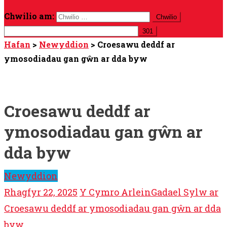
Chwilio am:
Hafan
>
Newyddion
>
Croesawu deddf ar
ymosodiadau gan gŵn ar dda byw
Croesawu deddf ar
ymosodiadau gan gŵn ar
dda byw
Newyddion
Rhagfyr 22, 2025
Y Cymro Arlein
Gadael Sylw ar
Croesawu deddf ar ymosodiadau gan gŵn ar dda
byw