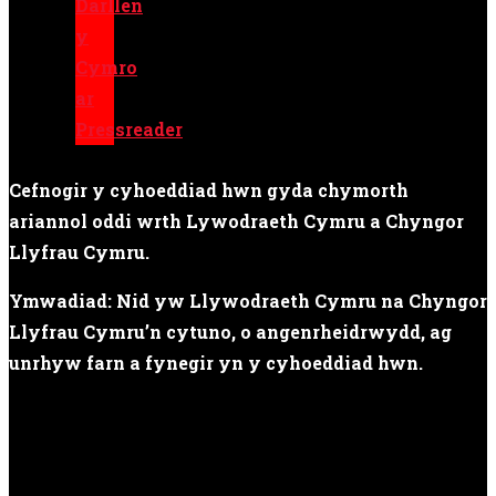
Cefnogir y cyhoeddiad hwn gyda chymorth
ariannol oddi wrth Lywodraeth Cymru a Chyngor
Llyfrau Cymru.
Ymwadiad: Nid yw Llywodraeth Cymru na Chyngor
Llyfrau Cymru’n cytuno, o angenrheidrwydd, ag
unrhyw farn a fynegir yn y cyhoeddiad hwn.