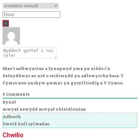
Mae'r safbwyntiau a fynegwyd yma yn eiddo i'n
defnyddwyr ac nid o reidrwydd yn adlewyrchu barn Y
Cymro neu unrhyw gwmni yn gysylltiedig a Y Cymro.
0
Comments
hynaf
mwyaf newydd
mwyaf o bleidleisiau
Adborth
Gweld holl sylwadau
Chwilio