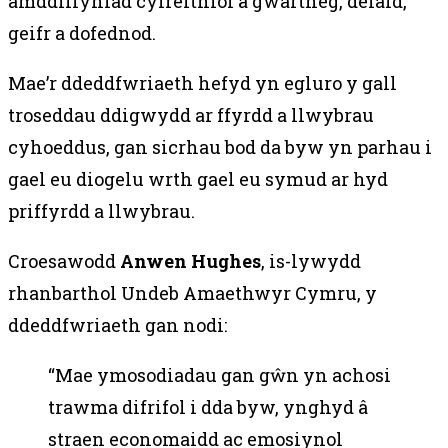
amddiffyniad cyfreithiol â gwartheg, defaid,
geifr a dofednod.
Mae’r ddeddfwriaeth hefyd yn egluro y gall
troseddau ddigwydd ar ffyrdd a llwybrau
cyhoeddus, gan sicrhau bod da byw yn parhau i
gael eu diogelu wrth gael eu symud ar hyd
priffyrdd a llwybrau.
Croesawodd
Anwen Hughes
, is-lywydd
rhanbarthol Undeb Amaethwyr Cymru, y
ddeddfwriaeth gan nodi:
“Mae ymosodiadau gan gŵn yn achosi
trawma difrifol i dda byw, ynghyd â
straen economaidd ac emosiynol