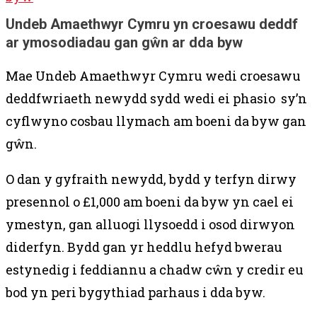
Undeb Amaethwyr Cymru yn croesawu deddf
ar ymosodiadau gan gŵn ar dda byw
Mae Undeb Amaethwyr Cymru wedi croesawu
deddfwriaeth newydd sydd wedi ei phasio sy’n
cyflwyno cosbau llymach am boeni da byw gan
gŵn.
O dan y gyfraith newydd, bydd y terfyn dirwy
presennol o £1,000 am boeni da byw yn cael ei
ymestyn, gan alluogi llysoedd i osod dirwyon
diderfyn. Bydd gan yr heddlu hefyd bwerau
estynedig i feddiannu a chadw cŵn y credir eu
bod yn peri bygythiad parhaus i dda byw.