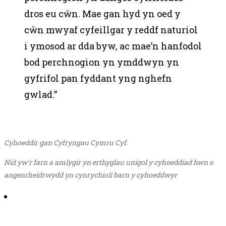
dros eu cŵn. Mae gan hyd yn oed y
cŵn mwyaf cyfeillgar y reddf naturiol
i ymosod ar dda byw, ac mae’n hanfodol
bod perchnogion yn ymddwyn yn
gyfrifol pan fyddant yng nghefn
gwlad.”
Cyhoeddir gan Cyfryngau Cymru Cyf.
Nid yw'r farn a amlygir yn erthyglau unigol y cyhoeddiad hwn o
angenrheidrwydd yn cynrychioli barn y cyhoeddwyr
Share on Email