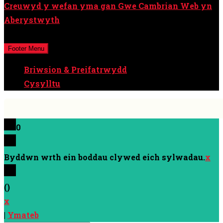
Creuwyd y wefan yma gan Gwe Cambrian Web yn
Aberystwyth
Cedwir pob hawl © Cyfryngau Cymru Cyf / Y Cymro
Footer Menu
Briwsion & Preifatrwydd
Cysylltu
0
Byddwn wrth ein boddau clywed eich sylwadau.
x
(
)
x
|
Ymateb