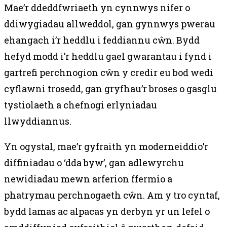
Mae’r ddeddfwriaeth yn cynnwys nifer o
ddiwygiadau allweddol, gan gynnwys pwerau
ehangach i’r heddlu i feddiannu cŵn. Bydd
hefyd modd i’r heddlu gael gwarantau i fynd i
gartrefi perchnogion cŵn y credir eu bod wedi
cyflawni trosedd, gan gryfhau’r broses o gasglu
tystiolaeth a chefnogi erlyniadau
llwyddiannus.
Yn ogystal, mae’r gyfraith yn moderneiddio’r
diffiniadau o ‘dda byw’, gan adlewyrchu
newidiadau mewn arferion ffermio a
phatrymau perchnogaeth cŵn. Am y tro cyntaf,
bydd lamas ac alpacas yn derbyn yr un lefel o