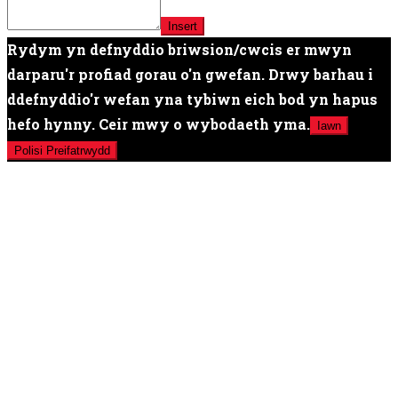
Insert
Rydym yn defnyddio briwsion/cwcis er mwyn
darparu'r profiad gorau o'n gwefan. Drwy barhau i
ddefnyddio'r wefan yna tybiwn eich bod yn hapus
hefo hynny. Ceir mwy o wybodaeth yma.
Iawn
Polisi Preifatrwydd