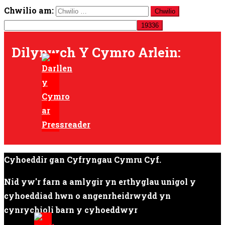
Chwilio am:
Dilynwch Y Cymro Arlein:
Cyhoeddir gan Cyfryngau Cymru Cyf.
Nid yw'r farn a amlygir yn erthyglau unigol y
cyhoeddiad hwn o angenrheidrwydd yn
cynrychioli barn y cyhoeddwyr