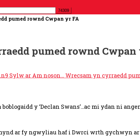
edd pumed rownd Cwpan yr FA
rraedd pumed rownd Cwpan 
in
9 Sylw
ar Am noson… Wrecsam yn cyrraedd pu
oblogaidd y ‘Declan Swans’…ac mi ydan ni angen ll
mynd ar fy ngwyliau haf i Dwrci wrth gychwyn ar f