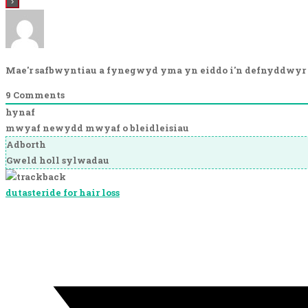
Mae'r safbwyntiau a fynegwyd yma yn eiddo i'n defnyddwyr 
9
Comments
hynaf
mwyaf newydd
mwyaf o bleidleisiau
Adborth
Gweld holl sylwadau
dutasteride for hair loss