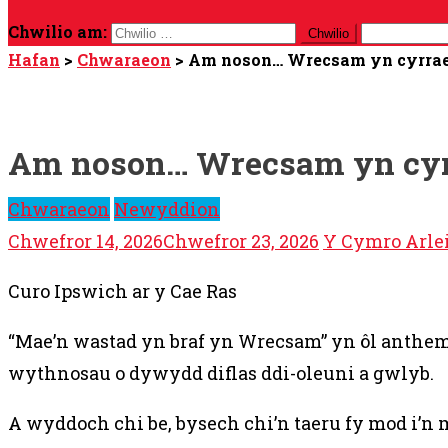
Chwilio am:
Hafan
>
Chwaraeon
>
Am noson… Wrecsam yn cyrra
Am noson… Wrecsam yn cy
Chwaraeon
Newyddion
Chwefror 14, 2026
Chwefror 23, 2026
Y Cymro Arle
Curo Ipswich ar y Cae Ras
“Mae’n wastad yn braf yn Wrecsam” yn ôl anthem b
wythnosau o dywydd diflas ddi-oleuni a gwlyb.
A wyddoch chi be, bysech chi’n taeru fy mod i’n 