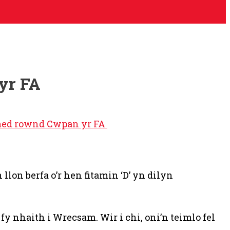
yr FA
med rownd Cwpan yr FA
on berfa o’r hen fitamin ‘D’ yn dilyn
y nhaith i Wrecsam. Wir i chi, oni’n teimlo fel