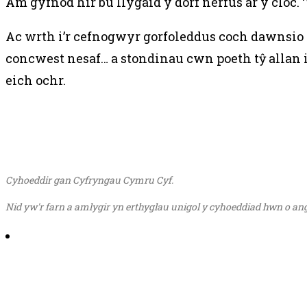
Am gyfnod hir bu llygaid y dorf nerfus ar y clo
Ac wrth i’r cefnogwyr gorfoleddus coch dawnsio 
concwest nesaf… a stondinau cwn poeth tŷ allan 
eich ochr.
Cyhoeddir gan Cyfryngau Cymru Cyf.
Nid yw'r farn a amlygir yn erthyglau unigol y cyhoeddiad hwn o a
Share on Email
Share on Facebook