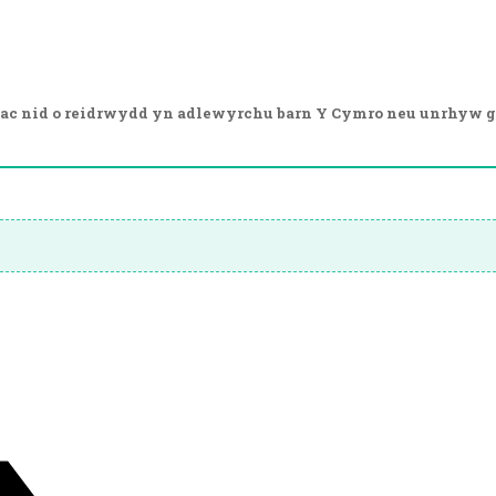
ac nid o reidrwydd yn adlewyrchu barn Y Cymro neu unrhyw g