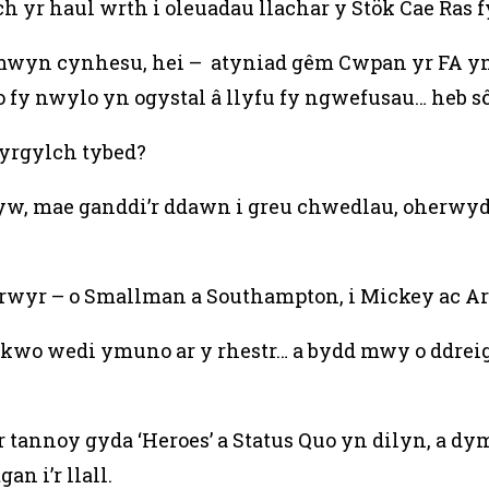
rch yr haul wrth i oleuadau llachar y Stök Cae Ras
er mwyn cynhesu, hei – atyniad gêm Cwpan yr F
 fy nwylo yn ogystal â llyfu fy ngwefusau… heb sô
wyrgylch tybed?
yw, mae ganddi’r ddawn i greu chwedlau, oherwyd
yr – o Smallman a Southampton, i Mickey ac Ar
nkwo wedi ymuno ar y rhestr… a bydd mwy o ddrei
 tannoy gyda ‘Heroes’ a Status Quo yn dilyn, a dym
n i’r llall.