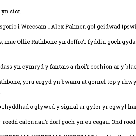
yn sicr.
gorio i Wrecsam… Alex Palmer, gol geidwad Ipswi
os, mae Ollie Rathbone yn deffro’r fyddin goch gy
dass yn cymryd y fantais a rhoi’r cochion ar y bla
 i Rathbone, yrru ergyd yn bwanu at gornel top y r
.
rhyddhad o glywed y signal ar gyfer yr egwyl hanne
– roedd calonnau’r dorf goch yn eu cegau. Ond ro