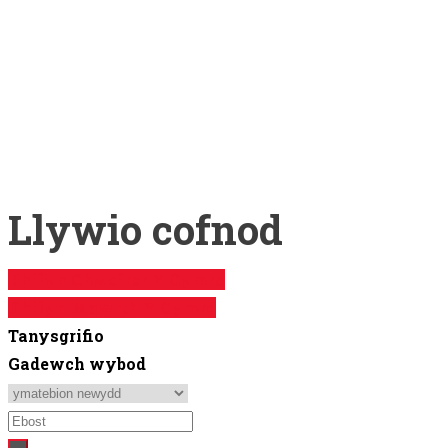
Share on Twitter
Share on Pinterest
Share on Reddit
Share on LinkedIn
Share on WhatsApp
Share on Telegram
Llywio cofnod
Rhifyn Chwefror Y Cymro
Rhifyn Mawrth Y Cymro
Tanysgrifio
Gadewch wybod