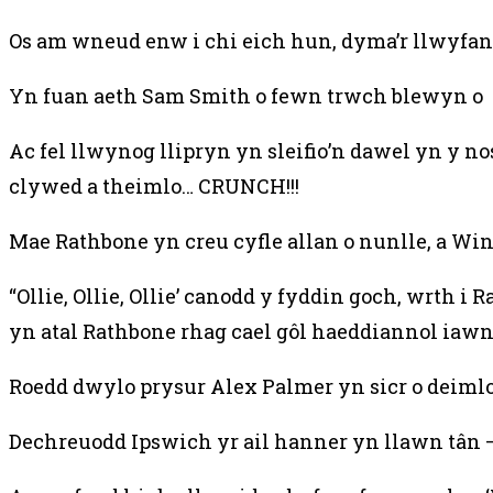
Os am wneud enw i chi eich hun, dyma’r llwyfan 
Yn fuan aeth Sam Smith o fewn trwch blewyn o s
Ac fel llwynog llipryn yn sleifio’n dawel yn y n
clywed a theimlo… CRUNCH!!!
Mae Rathbone yn creu cyfle allan o nunlle, a Win
“Ollie, Ollie, Ollie’ canodd y fyddin goch, wrth
yn atal Rathbone rhag cael gôl haeddiannol iawn
Roedd dwylo prysur Alex Palmer yn sicr o deimlo 
Dechreuodd Ipswich yr ail hanner yn llawn tân 