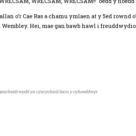
c. ‘WRECSAM, WRECSAM, WRECSAM!!’ oedd y floedd a
allan o’r Cae Ras a chamu ymlaen at y 5ed rownd
i Wembley. Hei, mae gan bawb hawl i freuddwydio
ngenrheidrwydd yn cynrychioli barn y cyhoeddwyr