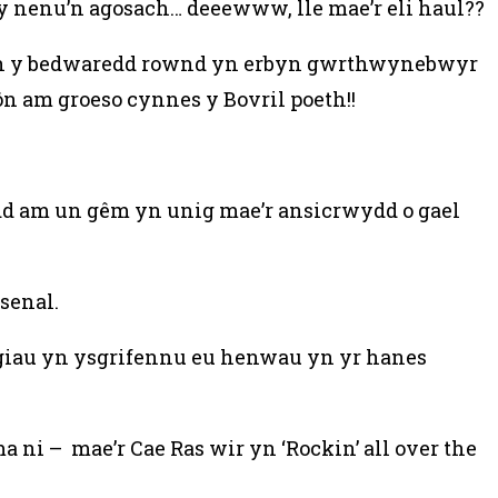
 fy nenu’n agosach… deeewww, lle mae’r eli haul??
A yn y bedwaredd rownd yn erbyn gwrthwynebwyr
n am groeso cynnes y Bovril poeth!!
d am un gêm yn unig mae’r ansicrwydd o gael
senal.
giau yn ysgrifennu eu henwau yn yr hanes
a ni – mae’r Cae Ras wir yn ‘Rockin’ all over the