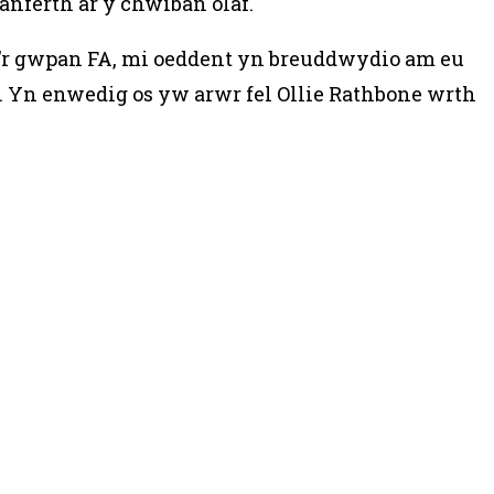
nferth ar y chwiban olaf.
 o’r gwpan FA, mi oeddent yn breuddwydio am eu
. Yn enwedig os yw arwr fel Ollie Rathbone wrth