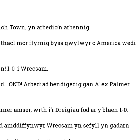
ch Town, yn arbedio’n arbennig.
da thacl mor ffyrnig bysa gwylwyr o America wedi
en! 1-0 i Wrecsam.
hwyd… OND! Arbediad bendigedig gan Alex Palmer
r amser, wrth i’r Dreigiau fod ar y blaen 1-0.
edd amddiffynwyr Wrecsam yn sefyll yn gadarn.