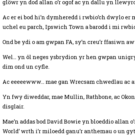
glöwr yn dod allan o’r ogof ac yn dallu yn llewy
Ac er ei bod hi’n dymheredd i rwbio’ch dwylo 
uchel eu parch, Ipswich Town a barodd i mi rwbio
Ond be ydi o am gwpan FA, sy’n creu’r ffasiwn a
Wel… yn ôl neges ysbrydion yr hen gwpan unigr
dim ond un cyfle.
Ac eeeeewww… mae gan Wrecsam chwedlau ac arw
Yn fwy diweddar, mae Mullin, Rathbone, ac Oko
disglair.
Mae’n addas bod David Bowie yn bloeddio allan o’r
World’ wrth i’r miloedd ganu’r anthemau o un gytga