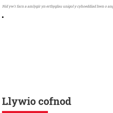
Nid yw'r farn a amlygir yn erthyglau unigol y cyhoeddiad hwn o a
Share on Email
Share on Facebook
Share on Twitter
Share on Pinterest
Share on Reddit
Share on LinkedIn
Share on WhatsApp
Share on Telegram
Llywio cofnod