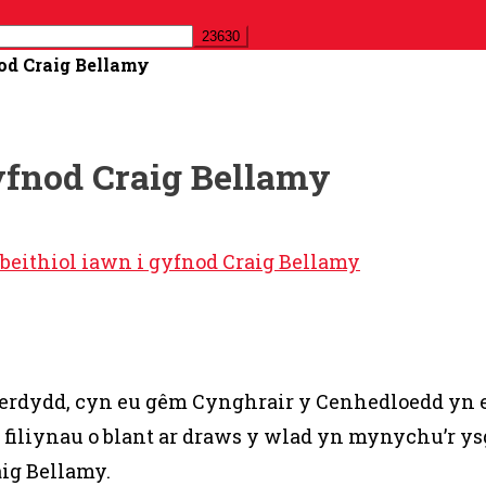
od Craig Bellamy
yfnod Craig Bellamy
beithiol iawn i gyfnod Craig Bellamy
aerdydd, cyn eu gêm Cynghrair y Cenhedloedd yn 
liynau o blant ar draws y wlad yn mynychu’r ysg
ig Bellamy.