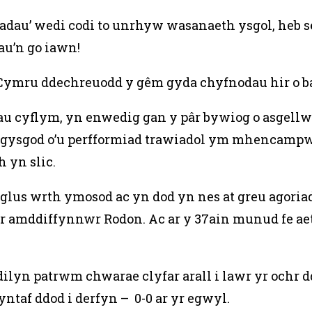
adau’ wedi codi to unrhyw wasanaeth ysgol, heb 
u’n go iawn!
Cymru ddechreuodd y gêm gyda chyfnodau hir o b
u cyflym, yn enwedig gan y pâr bywiog o asgellw
n gysgod o’u perfformiad trawiadol ym mhencamp
 yn slic.
yglus wrth ymosod ac yn dod yn nes at greu agori
d yr amddiffynnwr Rodon. Ac ar y 37ain munud fe a
 dilyn patrwm chwarae clyfar arall i lawr yr oc
ntaf ddod i derfyn – 0-0 ar yr egwyl.