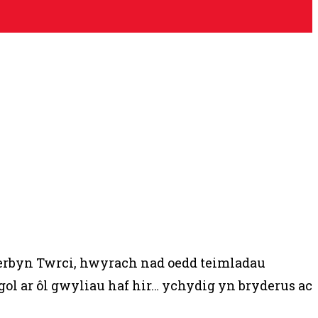
erbyn Twrci, hwyrach nad oedd teimladau
ol ar ôl gwyliau haf hir… ychydig yn bryderus ac