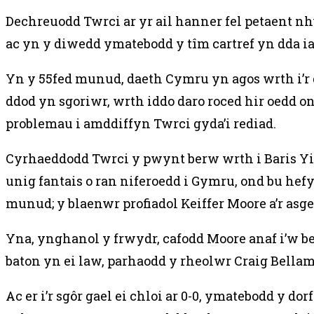
Dechreuodd Twrci ar yr ail hanner fel petaent n
ac yn y diwedd ymatebodd y tîm cartref yn dda i
Yn y 55fed munud, daeth Cymru yn agos wrth i’r
ddod yn sgoriwr, wrth iddo daro roced hir oedd
problemau i amddiffyn Twrci gyda’i rediad.
Cyrhaeddodd Twrci y pwynt berw wrth i Baris Yi
unig fantais o ran niferoedd i Gymru, ond bu hef
munud; y blaenwr profiadol Keiffer Moore a’r as
Yna, ynghanol y frwydr, cafodd Moore anaf i’w b
baton yn ei law, parhaodd y rheolwr Craig Bella
Ac er i’r sgôr gael ei chloi ar 0-0, ymatebodd y d