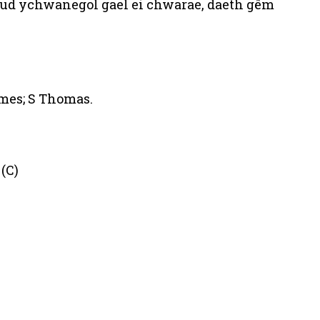
nud ychwanegol gael ei chwarae, daeth gêm
ames; S Thomas.
(C)