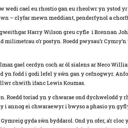
hw wedi cael eu rhostio gan eu rheolwr yn ystod 
awn – clyfar mewn meddiant, penderfynol a chorff
 gweithgar Harry Wilson greu cyfle i Brennan Joh
 ond milimetrau o’r postyn. Roedd pwysau’r Cymry
lmaz gael cerdyn coch ar ôl sialens ar Neco Will
yd yn fodd i godi lefel y sŵn gan y cefnogwyr. An
gellwr chwith ifanc Lewis Koumas.
en. Roedd toriad yn y chwarae ond dychwelodd y r
my i annog ei chwaraewyr i bwyso a phasio yn gyf
orf Gymreig gyda sŵn byddarol. Ond yn ofer, a’r clo