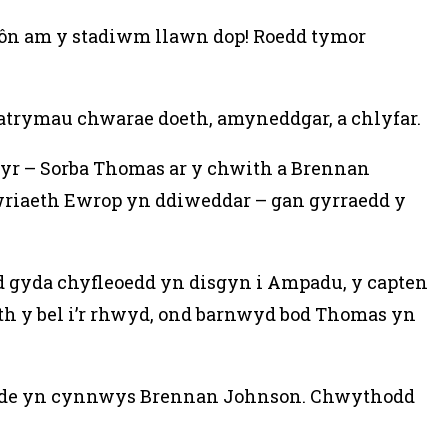
sôn am y stadiwm llawn dop! Roedd tymor
atrymau chwarae doeth, amyneddgar, a chlyfar.
yr – Sorba Thomas ar y chwith a Brennan
wriaeth Ewrop yn ddiweddar – gan gyrraedd y
ad gyda chyfleoedd yn disgyn i Ampadu, y capten
eth y bel i’r rhwyd, ond barnwyd bod Thomas yn
hr dde yn cynnwys Brennan Johnson. Chwythodd