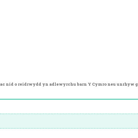
ac nid o reidrwydd yn adlewyrchu barn Y Cymro neu unrhyw g