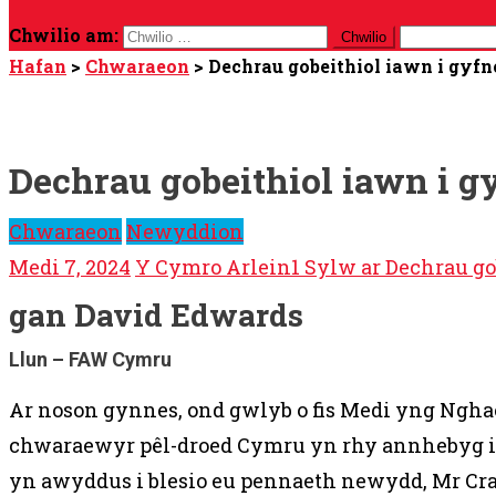
Chwilio am:
Hafan
>
Chwaraeon
>
Dechrau gobeithiol iawn i gyfn
Dechrau gobeithiol iawn i g
Chwaraeon
Newyddion
Medi 7, 2024
Y Cymro Arlein
1 Sylw
ar Dechrau go
gan David Edwards
Llun – FAW Cymru
Ar noson gynnes, ond gwlyb o fis Medi yng Ngh
chwaraewyr pêl-droed Cymru yn rhy annhebyg i fi
yn awyddus i blesio eu pennaeth newydd, Mr Cra