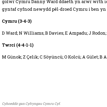
golwr Cymru Danny Ward ddaeth yn arwr wrth idd
gyntaf cyfnod newydd pêl-droed Cymru i ben yn g
Cymru (3-4-3)
D Ward; N Williams; B Davies; E Ampadu; J Rodon;
Twrci (4-4-1-1)
M Günok; Z Çelik; C Söyüncü; O Kolcü; A Gület; B 
Cyhoeddir gan Cyfryngau Cymru Cyf.