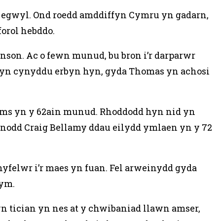
yr egwyl. Ond roedd amddiffyn Cymru yn gadarn,
orol hebddo.
nson. Ac o fewn munud, bu bron i’r darparwr
’n yn cynyddu erbyn hyn, gyda Thomas yn achosi
iams yn y 62ain munud. Rhoddodd hyn nid yn
fonodd Craig Bellamy ddau eilydd ymlaen yn y 72
hyfelwr i’r maes yn fuan. Fel arweinydd gyda
lym.
c yn tician yn nes at y chwibaniad llawn amser,