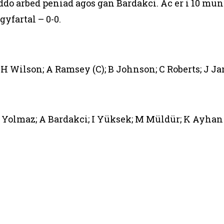
o arbed peniad agos gan Bardakci. Ac er i 10 mu
yfartal – 0-0.
 H Wilson; A Ramsey (C); B Johnson; C Roberts; J J
A Yolmaz; A Bardakci; I Yüksek; M Müldür; K Ayhan 