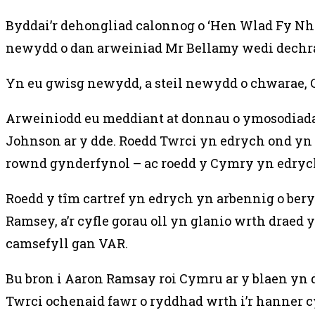
Byddai’r dehongliad calonnog o ‘Hen Wlad Fy Nh
newydd o dan arweiniad Mr Bellamy wedi dechra
Yn eu gwisg newydd, a steil newydd o chwarae, 
Arweiniodd eu meddiant at donnau o ymosodiada
Johnson ar y dde. Roedd Twrci yn edrych ond y
rownd gynderfynol – ac roedd y Cymry yn edrych
Roedd y tîm cartref yn edrych yn arbennig o ber
Ramsey, a’r cyfle gorau oll yn glanio wrth drae
camsefyll gan VAR.
Bu bron i Aaron Ramsay roi Cymru ar y blaen yn
Twrci ochenaid fawr o ryddhad wrth i’r hanner cy