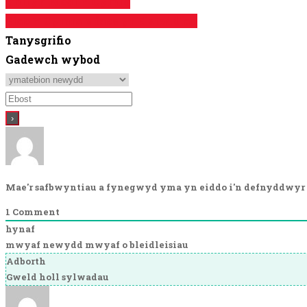
Rhifyn Medi Y Cymro
Sioe Y Cymro o faes yr Eisteddfod
Tanysgrifio
Gadewch wybod
Mae'r safbwyntiau a fynegwyd yma yn eiddo i'n defnyddwyr 
1
Comment
hynaf
mwyaf newydd
mwyaf o bleidleisiau
Adborth
Gweld holl sylwadau