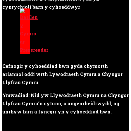
cynrychioli barn y cyhoeddwyr
Cefnogir y cyhoeddiad hwn gyda chymorth
ariannol oddi wrth Lywodraeth Cymru a Chyngor
Llyfrau Cymru.
Ymwadiad: Nid yw Llywodraeth Cymru na Chyngor
Llyfrau Cymru’n cytuno, o angenrheidrwydd, ag
unrhyw farn a fynegir yn y cyhoeddiad hwn.