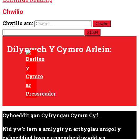
Chwilio
Chwilio am:
Dilynwch Y Cymro Arlein:
Cyhoeddir gan Cyfryngau Cymru Cyf.
Nid yw'r farn a amlygir yn erthyglau unigol y
cyhoeddiad hwn o angenrheidrwydd yn