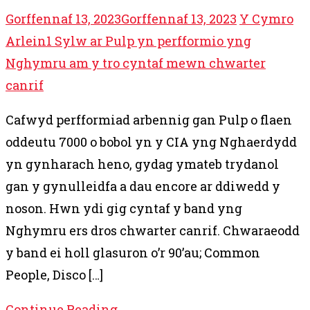
Gorffennaf 13, 2023
Gorffennaf 13, 2023
Y Cymro
Arlein
1 Sylw
ar Pulp yn perfformio yng
Nghymru am y tro cyntaf mewn chwarter
canrif
Cafwyd perfformiad arbennig gan Pulp o flaen
oddeutu 7000 o bobol yn y CIA yng Nghaerdydd
yn gynharach heno, gydag ymateb trydanol
gan y gynulleidfa a dau encore ar ddiwedd y
noson. Hwn ydi gig cyntaf y band yng
Nghymru ers dros chwarter canrif. Chwaraeodd
y band ei holl glasuron o’r 90’au; Common
People, Disco […]
Continue Reading