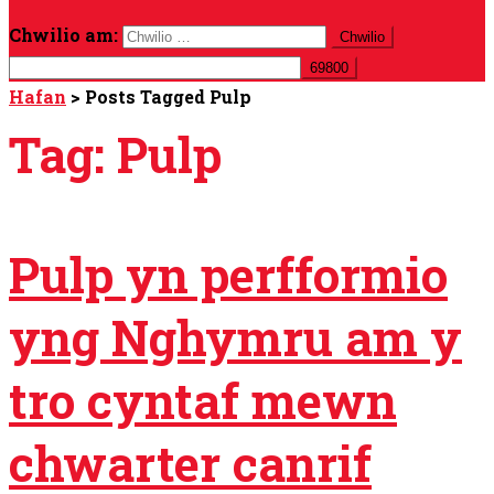
Chwilio am:
Hafan
>
Posts Tagged Pulp
Tag:
Pulp
Pulp yn perfformio
yng Nghymru am y
tro cyntaf mewn
chwarter canrif