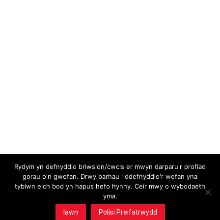
Cefnogir y cyhoeddiad hwn gyda chymorth
ariannol oddi wrth Lywodraeth Cymru a Chyngor
Llyfrau Cymru.
Ymwadiad: Nid yw Llywodraeth Cymru na
Chyngor Llyfrau Cymru’n cytuno, o
angenrheidrwydd, ag unrhyw farn a fynegir yn y
cyhoeddiad hwn.
Rydym yn defnyddio briwsion/cwcis er mwyn darparu'r profiad
gorau o'n gwefan. Drwy barhau i ddefnyddio'r wefan yna
tybiwn eich bod yn hapus hefo hynny. Ceir mwy o wybodaeth
yma.
Creuwyd y wefan yma gan Gwe Cambrian Web yn Aberystwyth
Cedwir pob hawl © Cyfryngau Cymru Cyf / Y Cymro
Iawn
Polisi Preifatrwydd
Briwsion & Preifatrwydd
Cysylltu