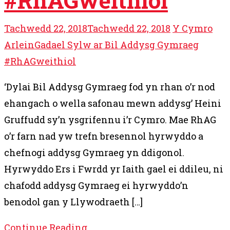
#RhAGweithiol
Tachwedd 22, 2018
Tachwedd 22, 2018
Y Cymro
Arlein
Gadael Sylw ar Bil Addysg Gymraeg
#RhAGweithiol
‘Dylai Bil Addysg Gymraeg fod yn rhan o’r nod
ehangach o wella safonau mewn addysg’ Heini
Gruffudd sy’n ysgrifennu i’r Cymro. Mae RhAG
o’r farn nad yw trefn bresennol hyrwyddo a
chefnogi addysg Gymraeg yn ddigonol.
Hyrwyddo Ers i Fwrdd yr Iaith gael ei ddileu, ni
chafodd addysg Gymraeg ei hyrwyddo’n
benodol gan y Llywodraeth […]
Continue Reading