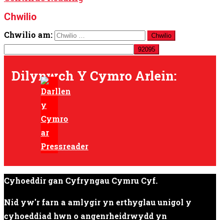
Chwilio
Chwilio am:
Dilynwch Y Cymro Arlein:
Cyhoeddir gan Cyfryngau Cymru Cyf.
Nid yw'r farn a amlygir yn erthyglau unigol y
cyhoeddiad hwn o angenrheidrwydd yn