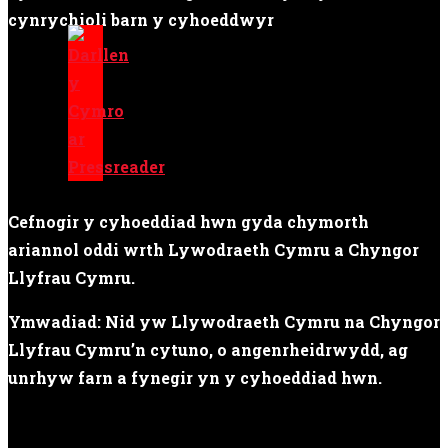
cynrychioli barn y cyhoeddwyr
Cefnogir y cyhoeddiad hwn gyda chymorth
ariannol oddi wrth Lywodraeth Cymru a Chyngor
Llyfrau Cymru.
Ymwadiad: Nid yw Llywodraeth Cymru na Chyngor
Llyfrau Cymru’n cytuno, o angenrheidrwydd, ag
unrhyw farn a fynegir yn y cyhoeddiad hwn.