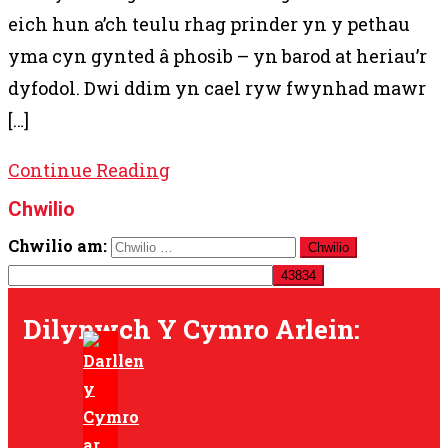
eich hun a’ch teulu rhag prinder yn y pethau
yma cyn gynted â phosib – yn barod at heriau’r
dyfodol. Dwi ddim yn cael ryw fwynhad mawr
[…]
Continue Reading
Chwilio
Chwilio am:
Dilynwch Y Cymro Arlein: