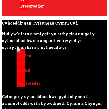
Cyhoeddir gan Cyfryngau Cymru Cyf.
Nid yw'r farn a amlygir yn erthyglau unigol y
cyhoeddiad hwn o angenrheidrwydd yn
cynrychioli barn y cyhoeddwyr
Cefnogir y cyhoeddiad hwn gyda chymorth
ariannol oddi wrth Lywodraeth Cymru a Chyngor