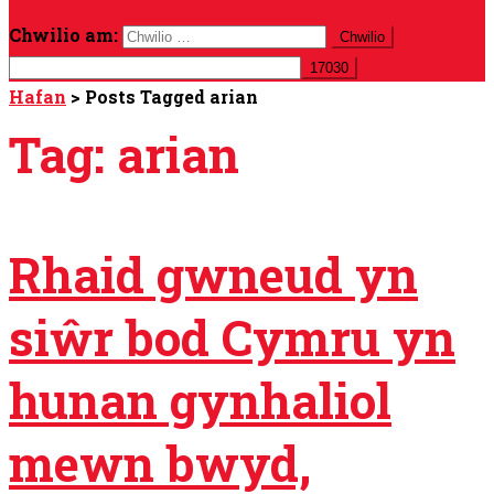
Chwilio am:
Hafan
>
Posts Tagged arian
Tag:
arian
Rhaid gwneud yn
siŵr bod Cymru yn
hunan gynhaliol
mewn bwyd,