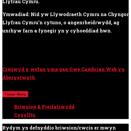
Llyfrau Cymru.
Ymwadiad: Nid yw Llywodraeth Cymru na Chyngor
Llyfrau Cymru’n cytuno, o angenrheidrwydd, ag
unrhyw farn a fynegir yn y cyhoeddiad hwn.
Creuwyd y wefan yma gan Gwe Cambrian Web yn
Aberystwyth
Cedwir pob hawl © Cyfryngau Cymru Cyf / Y Cymro
Footer Menu
Briwsion & Preifatrwydd
Cysylltu
Rydym yn defnyddio briwsion/cwcis er mwyn