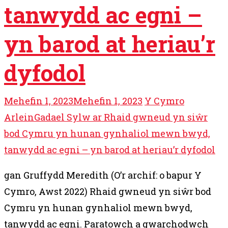
tanwydd ac egni –
yn barod at heriau’r
dyfodol
Mehefin 1, 2023
Mehefin 1, 2023
Y Cymro
Arlein
Gadael Sylw ar Rhaid gwneud yn siŵr
bod Cymru yn hunan gynhaliol mewn bwyd,
tanwydd ac egni – yn barod at heriau’r dyfodol
gan Gruffydd Meredith (O’r archif: o bapur Y
Cymro, Awst 2022) Rhaid gwneud yn siŵr bod
Cymru yn hunan gynhaliol mewn bwyd,
tanwydd ac egni. Paratowch a gwarchodwch