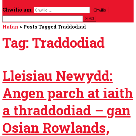
Chwilio am:
Hafan
>
Posts Tagged Traddodiad
Tag:
Traddodiad
Lleisiau Newydd:
Angen parch at iaith
a thraddodiad – gan
Osian Rowlands,