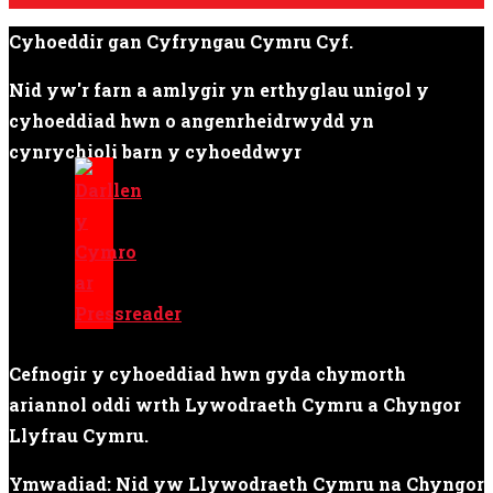
Cyhoeddir gan Cyfryngau Cymru Cyf.
Nid yw'r farn a amlygir yn erthyglau unigol y
cyhoeddiad hwn o angenrheidrwydd yn
cynrychioli barn y cyhoeddwyr
Cefnogir y cyhoeddiad hwn gyda chymorth
ariannol oddi wrth Lywodraeth Cymru a Chyngor
Llyfrau Cymru.
Ymwadiad: Nid yw Llywodraeth Cymru na Chyngor