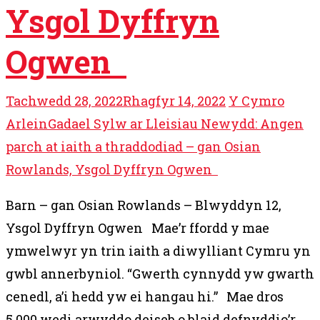
Ysgol Dyffryn
Ogwen
Tachwedd 28, 2022
Rhagfyr 14, 2022
Y Cymro
Arlein
Gadael Sylw ar Lleisiau Newydd: Angen
parch at iaith a thraddodiad – gan Osian
Rowlands, Ysgol Dyffryn Ogwen
Barn – gan Osian Rowlands – Blwyddyn 12,
Ysgol Dyffryn Ogwen Mae’r ffordd y mae
ymwelwyr yn trin iaith a diwylliant Cymru yn
gwbl annerbyniol. “Gwerth cynnydd yw gwarth
cenedl, a’i hedd yw ei hangau hi.” Mae dros
5,000 wedi arwyddo deiseb o blaid defnyddio’r