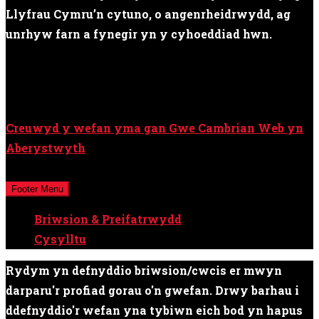
Llyfrau Cymru’n cytuno, o angenrheidrwydd, ag
unrhyw farn a fynegir yn y cyhoeddiad hwn.
Creuwyd y wefan yma gan Gwe Cambrian Web yn
Aberystwyth
Cedwir pob hawl © Cyfryngau Cymru Cyf / Y Cymro
Footer Menu
Briwsion & Preifatrwydd
Cysylltu
Rydym yn defnyddio briwsion/cwcis er mwyn
darparu'r profiad gorau o'n gwefan. Drwy barhau i
ddefnyddio'r wefan yna tybiwn eich bod yn hapus