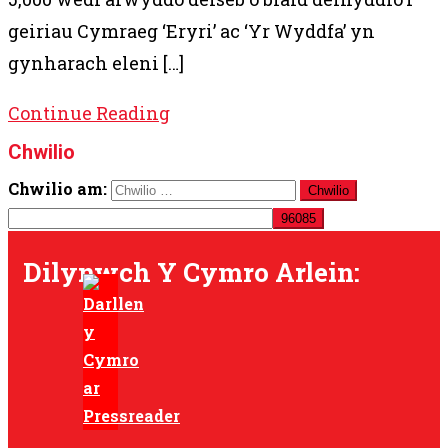
geiriau Cymraeg ‘Eryri’ ac ‘Yr Wyddfa’ yn
gynharach eleni […]
Continue Reading
Chwilio
Chwilio am:
Dilynwch Y Cymro Arlein: