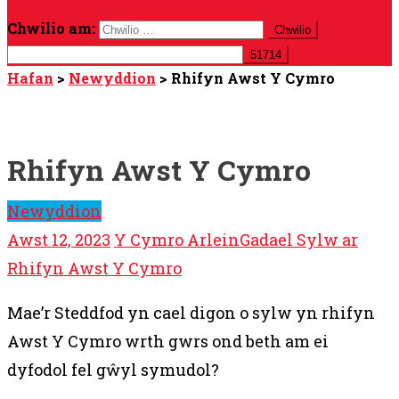
Chwilio am:
Hafan
>
Newyddion
>
Rhifyn Awst Y Cymro
Rhifyn Awst Y Cymro
Newyddion
Awst 12, 2023
Y Cymro Arlein
Gadael Sylw ar
Rhifyn Awst Y Cymro
Mae’r Steddfod yn cael digon o sylw yn rhifyn
Awst Y Cymro wrth gwrs ond beth am ei
dyfodol fel gŵyl symudol?