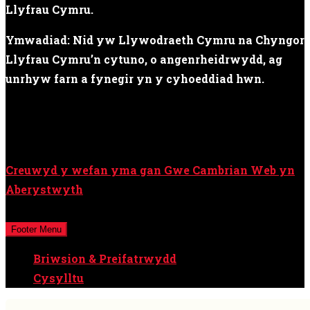
Llyfrau Cymru.
Ymwadiad: Nid yw Llywodraeth Cymru na Chyngor
Llyfrau Cymru’n cytuno, o angenrheidrwydd, ag
unrhyw farn a fynegir yn y cyhoeddiad hwn.
Creuwyd y wefan yma gan Gwe Cambrian Web yn
Aberystwyth
Cedwir pob hawl © Cyfryngau Cymru Cyf / Y Cymro
Footer Menu
Briwsion & Preifatrwydd
Cysylltu