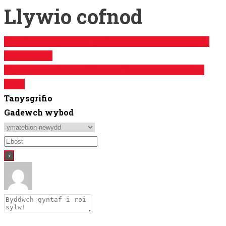
Llywio cofnod
Cymdeithas yr Iaith yn lansio partneriaeth gyda
TUC Cymru
Cynhyrchiad cyntaf Cwmni Theatr Ieuenctid yr
Urdd
Tanysgrifio
Gadewch wybod