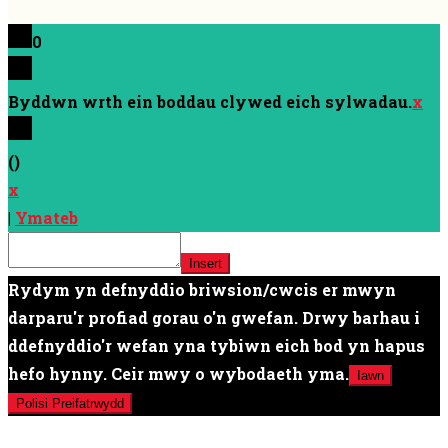
0
Byddwn wrth ein boddau clywed eich sylwadau.
x
(
)
x
|
Ymateb
Insert
Rydym yn defnyddio briwsion/cwcis er mwyn
darparu'r profiad gorau o'n gwefan. Drwy barhau i
ddefnyddio'r wefan yna tybiwn eich bod yn hapus
hefo hynny. Ceir mwy o wybodaeth yma.
Iawn
Polisi Preifatrwydd