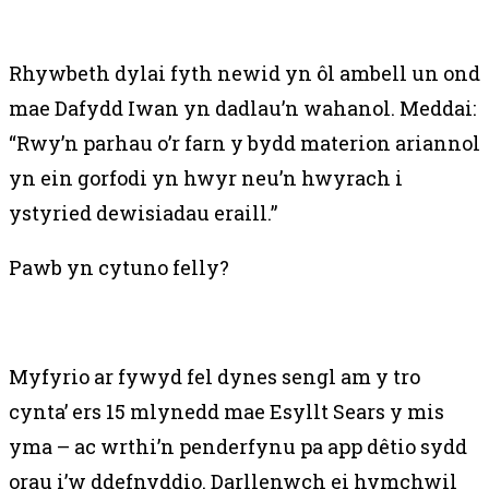
Rhywbeth dylai fyth newid yn ôl ambell un ond
mae Dafydd Iwan yn dadlau’n wahanol. Meddai:
“Rwy’n parhau o’r farn y bydd materion ariannol
yn ein gorfodi yn hwyr neu’n hwyrach i
ystyried dewisiadau eraill.”
Pawb yn cytuno felly?
Myfyrio ar fywyd fel dynes sengl am y tro
cynta’ ers 15 mlynedd mae Esyllt Sears y mis
yma – ac wrthi’n penderfynu pa app dêtio sydd
orau i’w ddefnyddio. Darllenwch ei hymchwil