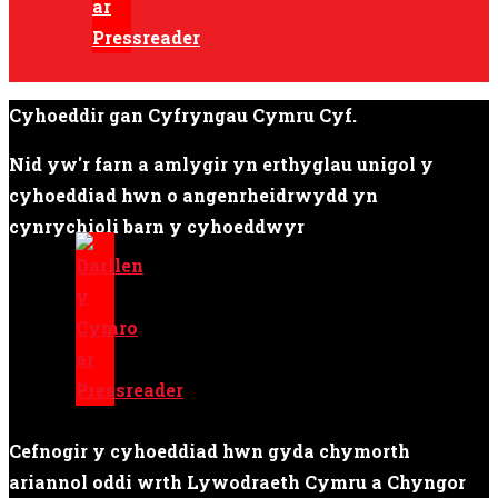
Cyhoeddir gan Cyfryngau Cymru Cyf.
Nid yw'r farn a amlygir yn erthyglau unigol y
cyhoeddiad hwn o angenrheidrwydd yn
cynrychioli barn y cyhoeddwyr
Cefnogir y cyhoeddiad hwn gyda chymorth
ariannol oddi wrth Lywodraeth Cymru a Chyngor