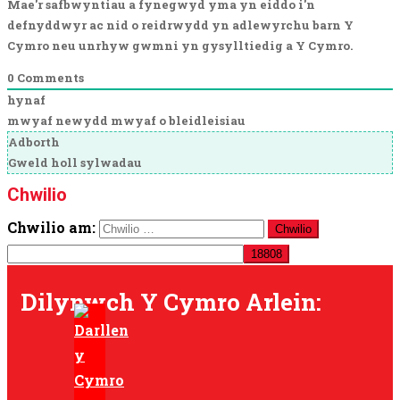
Mae'r safbwyntiau a fynegwyd yma yn eiddo i'n
defnyddwyr ac nid o reidrwydd yn adlewyrchu barn Y
Cymro neu unrhyw gwmni yn gysylltiedig a Y Cymro.
0
Comments
hynaf
mwyaf newydd
mwyaf o bleidleisiau
Adborth
Gweld holl sylwadau
Chwilio
Chwilio am:
Dilynwch Y Cymro Arlein: