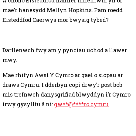
A chofio Eisteddfod hanner mileniwm yn ôl
mae’r hanesydd Melfyn Hopkins. Pam roedd
Eisteddfod Caerwys mor bwysig tybed?
Darllenwch fwy am y pynciau uchod a llawer
mwy.
Mae rhifyn Awst Y Cymro ar gael o siopau ar
draws Cymru. I dderbyn copi drwy’r post bob
mis trefnwch danysgrifiad blwyddyn i’r Cymro
trwy gysylltu â ni:
gw
**
@
****
ro.cymru