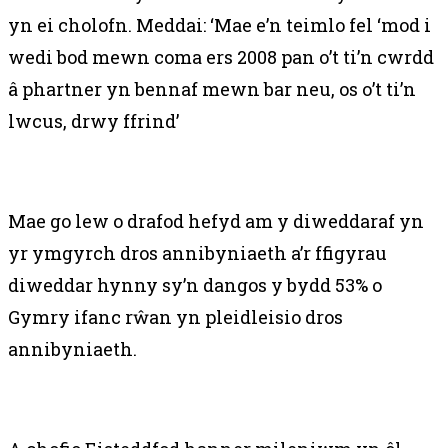
yn ei cholofn. Meddai: ‘Mae e’n teimlo fel ‘mod i
wedi bod mewn coma ers 2008 pan o’t ti’n cwrdd
â phartner yn bennaf mewn bar neu, os o’t ti’n
lwcus, drwy ffrind’
Mae go lew o drafod hefyd am y diweddaraf yn
yr ymgyrch dros annibyniaeth a’r ffigyrau
diweddar hynny sy’n dangos y bydd 53% o
Gymry ifanc rŵan yn pleidleisio dros
annibyniaeth.