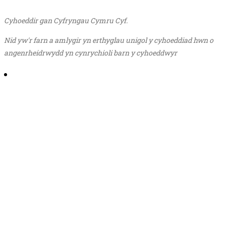
Cyhoeddir gan Cyfryngau Cymru Cyf.
Nid yw'r farn a amlygir yn erthyglau unigol y cyhoeddiad hwn o
angenrheidrwydd yn cynrychioli barn y cyhoeddwyr
Share on Email
Share on Facebook
Share on Twitter
Share on Pinterest
Share on Reddit
Share on LinkedIn
Share on WhatsApp
Share on Telegram