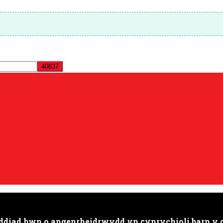
oeddiad hwn o angenrheidrwydd yn cynrychioli barn 