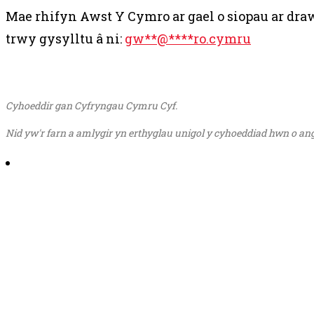
Mae rhifyn Awst Y Cymro ar gael o siopau ar dra
trwy gysylltu â ni:
gw
**
@
****
ro.cymru
Cyhoeddir gan Cyfryngau Cymru Cyf.
Nid yw'r farn a amlygir yn erthyglau unigol y cyhoeddiad hwn o a
Share on Email
Share on Facebook
Share on Twitter
Share on Pinterest
Share on Reddit
Share on LinkedIn