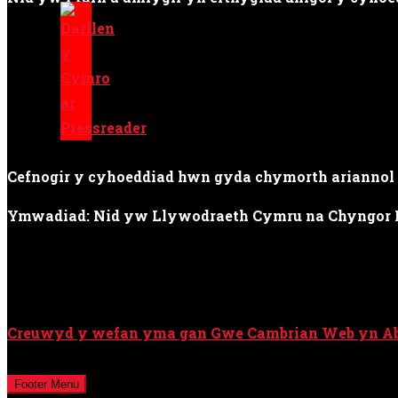
Cefnogir y cyhoeddiad hwn gyda chymorth ariannol
Ymwadiad: Nid yw Llywodraeth Cymru na Chyngor Ll
Creuwyd y wefan yma gan Gwe Cambrian Web yn A
Cedwir pob hawl © Cyfryngau Cymru Cyf / Y Cymro
Footer Menu