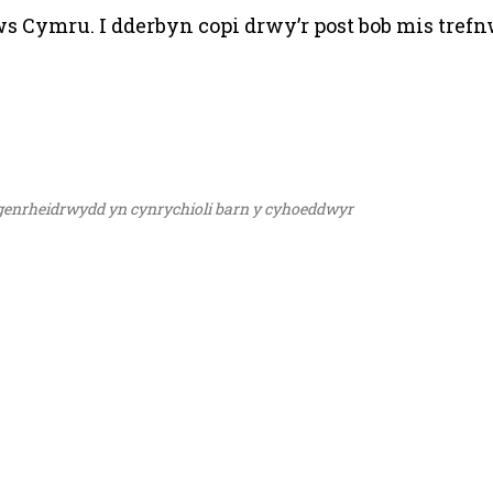
ws Cymru. I dderbyn copi drwy’r post bob mis tre
ngenrheidrwydd yn cynrychioli barn y cyhoeddwyr