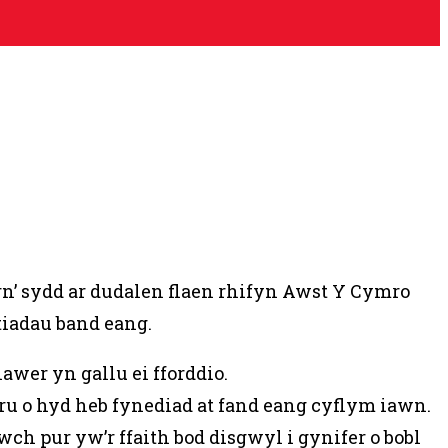
’ sydd ar dudalen flaen rhifyn Awst Y Cymro
tiadau band eang.
awer yn gallu ei fforddio.
u o hyd heb fynediad at fand eang cyflym iawn.
h pur yw’r ffaith bod disgwyl i gynifer o bobl