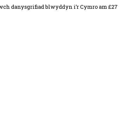
fnwch danysgrifiad blwyddyn i’r Cymro am £27