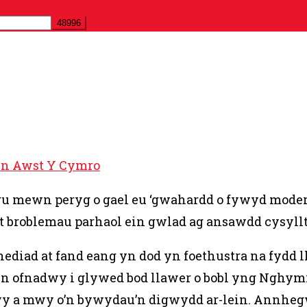
yn Awst Y Cymro
u mewn peryg o gael eu ‘gwahardd o fywyd modern
t broblemau parhaol ein gwlad ag ansawdd cysyll
diad at fand eang yn dod yn foethustra na fydd ll
n ofnadwy i glywed bod llawer o bobl yng Nghymr
wy a mwy o’n bywydau’n digwydd ar-lein. Annhegwc