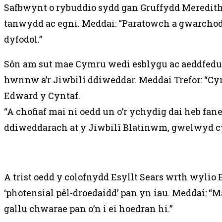
Safbwynt o rybuddio sydd gan Gruffydd Meredith
tanwydd ac egni. Meddai: “Paratowch a gwarchodw
dyfodol.”
Sôn am sut mae Cymru wedi esblygu ac aeddfedu 
hwnnw a’r Jiwbilî ddiweddar. Meddai Trefor: “C
Edward y Cyntaf.
“A chofiaf mai ni oedd un o’r ychydig dai heb fan
ddiweddarach at y Jiwbilî Blatinwm, gwelwyd 
A trist oedd y colofnydd Esyllt Sears wrth wyli
‘photensial pêl-droedaidd’ pan yn iau. Meddai: “
gallu chwarae pan o’n i ei hoedran hi.”