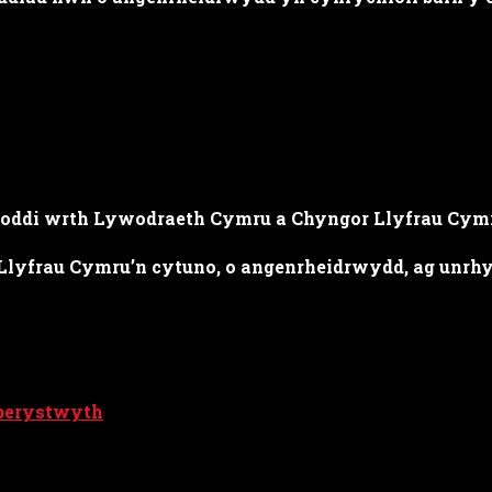
 oddi wrth Lywodraeth Cymru a Chyngor Llyfrau Cym
yfrau Cymru’n cytuno, o angenrheidrwydd, ag unrhyw
berystwyth