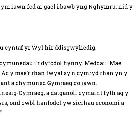
lym iawn fod ar gael i bawb yng Nghymru, nid y
u cyntaf yr Ŵyl hir ddisgwyliedig.
 cymunedau i’r dyfodol hynny. Meddai: “Mae
l. Ac y mae’r rhan fwyaf sy’n cymryd rhan yn y
lliant a chymuned Gymraeg go iawn.
nesig-Cymraeg, a datganoli cymaint fyth ag y
wrs, ond cwbl hanfodol yw sicrhau economi a
”