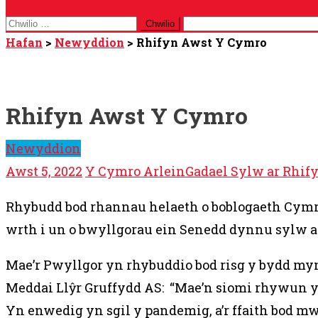
Chwilio
am:
Hafan
>
Newyddion
>
Rhifyn Awst Y Cymro
Rhifyn Awst Y Cymro
Newyddion
Awst 5, 2022
Y Cymro Arlein
Gadael Sylw ar Rhif
Rhybudd bod rhannau helaeth o boblogaeth Cymr
wrth i un o bwyllgorau ein Senedd dynnu sylw a
Mae’r Pwyllgor yn rhybuddio bod risg y bydd myne
Meddai Llŷr Gruffydd AS: “Mae’n siomi rhywun y
Yn enwedig yn sgil y pandemig, a’r ffaith bod m