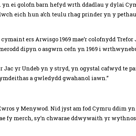
 yn ei golofn barn hefyd wrth ddadlau y dylai Cy
ch eich hun a’ch teulu rhag prinder yn y pethau 
cymaint ers Arwisgo 1969 mae’r colofnydd Trefor 
ymerodd dipyn o asgwrn cefn yn 1969 i wrthwyneb
er Jac yr Undeb yn y stryd, yn ogystal cafwyd te p
cymdeithas a gwledydd gwahanol iawn.”
o Ewros y Menywod. Nid jyst am fod Cymru ddim yn 
Mae fy merch, sy’n chwarae ddwywaith yr wythnos, 