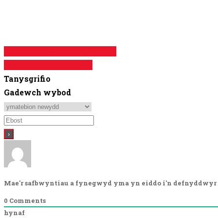
Share on WhatsApp
Share on Telegram
Llywio
Rhifyn Gorffennaf Y Cymro
Rhifyn Medi Y Cymro
cofnod
Tanysgrifio
Gadewch wybod
Mae'r safbwyntiau a fynegwyd yma yn eiddo i'n defnyddwyr 
0
Comments
hynaf