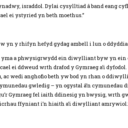
adwy, israddol. Dylai cysylltiad â band eang cyf
ael ei ystyried yn beth moethus.”
w yn y rhifyn hefyd gydag ambell i lun o ddyddia
is yma a phwysigrwydd ein diwylliant byw yn ein
yn cael ei ddweud wrth drafod y Gymraeg a’i dyfodo
au, ac wedi anghofio beth yw bod yn rhan o ddiwy
cymunedau gwledig – yn ogystal â’n cymunedau di
u’r Gymraeg fel iaith ddinesig yn bwysig, wrth g
rhau ffyniant i’n hiaith a’i diwylliant amrywiol.