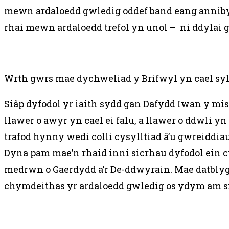
mewn ardaloedd gwledig oddef band eang annibyn
rhai mewn ardaloedd trefol yn unol – ni ddylai g
Wrth gwrs mae dychweliad y Brifwyl yn cael syl
Siâp dyfodol yr iaith sydd gan Dafydd Iwan y m
llawer o awyr yn cael ei falu, a llawer o ddwli 
trafod hynny wedi colli cysylltiad â’u gwreiddi
Dyna pam mae’n rhaid inni sicrhau dyfodol ein 
medrwn o Gaerdydd a’r De-ddwyrain. Mae datblyg
chymdeithas yr ardaloedd gwledig os ydym am sic