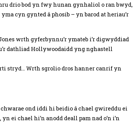
mru drio bod yn fwy hunan gynhaliol o ran bwyd,
yma cyn gynted â phosib – yn barod at heriau’r
Jones wrth gyferbynnu’r ymateb i’r digwyddiad
u’r dathliad Hollywoodaidd yng nghastell
arti stryd… Wrth sgrolio dros hanner canrif yn
chwarae ond iddi hi beidio â chael gwireddu ei
yn ei chael hi’n anodd deall pam nad o’n i’n