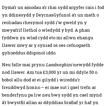
Dyma’r un amodau a’r rhai sydd argyfer cais i fod
yn ddinesydd y DeyrnasGyfunol a’r un math o
reoliadau rhesymol sydd i’w gweld yn y
mwyafrif llethol o wledydd y byd.
A phan
fyddwn yn wlad rydd eto mi allwn ehangu
llawer mwy ar y syniad os oes cefnogaeth
gyhoeddus ddigonol iddo.
Neu falle mai prynu
Lamborghini
newydd fydde
nod llawer. Am tua £3,000 yr un mi ddyle 50 o
bobol allu dod at ei gilydd i wireddu’r
freuddwyd honno – er mae sut i gael trefn ar
benderfynu pa liw neu bwy sydd yn cael mynd
â’r bwystfil allan ar ddyddiau brafiaf yr haf yn