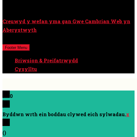
Creuwyd y wefan yma gan Gwe Cambrian Web yn
Aberystwyth
Cedwir pob hawl © Cyfryngau Cymru Cyf / Y Cymro
Footer Menu
Briwsion & Preifatrwydd
Cysylltu
0
Byddwn wrth ein boddau clywed eich sylwadau.
x
(
)