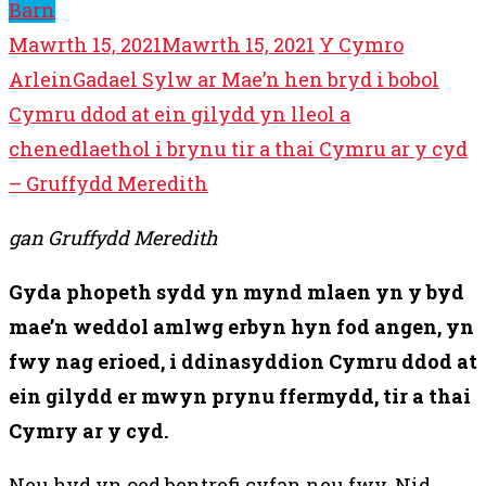
Barn
Mawrth 15, 2021
Mawrth 15, 2021
Y Cymro
Arlein
Gadael Sylw ar Mae’n hen bryd i bobol
Cymru ddod at ein gilydd yn lleol a
chenedlaethol i brynu tir a thai Cymru ar y cyd
– Gruffydd Meredith
gan Gruffydd Meredith
Gyda phopeth sydd yn mynd mlaen yn y byd
mae’n weddol amlwg erbyn hyn fod angen, yn
fwy nag erioed, i ddinasyddion Cymru ddod at
ein gilydd er mwyn prynu ffermydd, tir a thai
Cymry ar y cyd.
Neu hyd yn oed bentrefi cyfan neu fwy. Nid