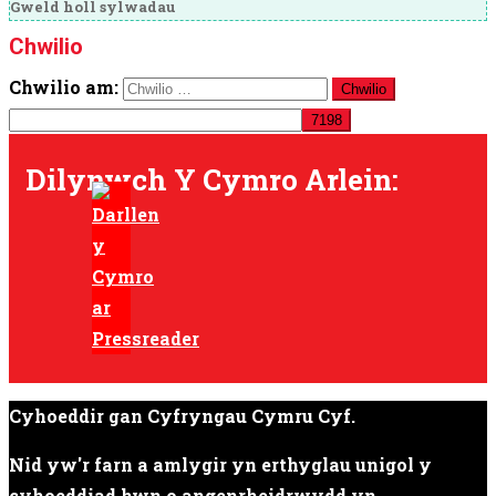
Gweld holl sylwadau
Chwilio
Chwilio am:
Dilynwch Y Cymro Arlein:
Cyhoeddir gan Cyfryngau Cymru Cyf.
Nid yw'r farn a amlygir yn erthyglau unigol y
cyhoeddiad hwn o angenrheidrwydd yn