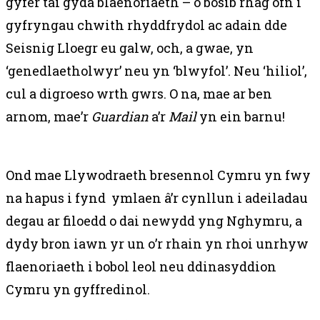
gyfer tai gyda blaenoriaeth – o bosib rhag ofn i
gyfryngau chwith rhyddfrydol ac adain dde
Seisnig Lloegr eu galw, och, a gwae, yn
‘genedlaetholwyr’ neu yn ‘blwyfol’. Neu ‘hiliol’,
cul a digroeso wrth gwrs. O na, mae ar ben
arnom, mae’r
Guardian
a’r
Mail
yn ein barnu!
Ond mae Llywodraeth bresennol Cymru yn fwy
na hapus i fynd ymlaen â’r cynllun i adeiladau
degau ar filoedd o dai newydd yng Nghymru, a
dydy bron iawn yr un o’r rhain yn rhoi unrhyw
flaenoriaeth i bobol leol neu ddinasyddion
Cymru yn gyffredinol.