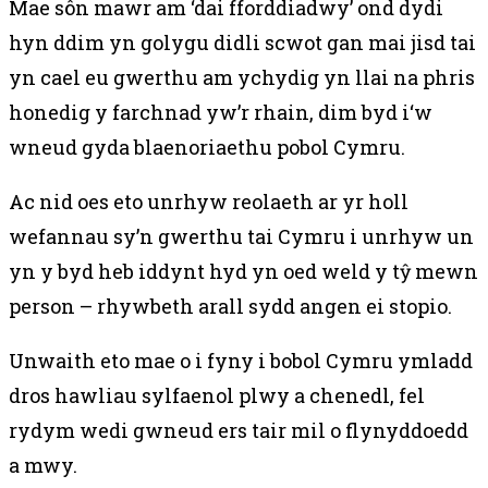
Mae sôn mawr am ‘dai fforddiadwy’ ond dydi
hyn ddim yn golygu didli scwot gan mai jisd tai
yn cael eu gwerthu am ychydig yn llai na phris
honedig y farchnad yw’r rhain, dim byd i‘w
wneud gyda blaenoriaethu pobol Cymru.
Ac nid oes eto unrhyw reolaeth ar yr holl
wefannau sy’n gwerthu tai Cymru i unrhyw un
yn y byd heb iddynt hyd yn oed weld y tŷ mewn
person – rhywbeth arall sydd angen ei stopio.
Unwaith eto mae o i fyny i bobol Cymru ymladd
dros hawliau sylfaenol plwy a chenedl, fel
rydym wedi gwneud ers tair mil o flynyddoedd
a mwy.