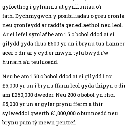
gyfoethog i gyfrannu at gynlluniau o’r
fath.
Dychmygwch y posibiliadau o greu cronfa
neu gronfeydd ar raddfa genedlaethol neu leol.
Ar ei lefel symlaf be am i 5 o bobol ddod at ei
gilydd gyda thua £500 yr un i brynu tua hanner
acer o dir ar y cyd er mwyn tyfu bwyd i’w
hunain a’u teuluoedd.
Neu be am i 50 o bobol ddod at ei gilydd i roi
£5,000 yr un i brynu ffarm leol gyda thipyn o dir
am £250,000 dweder. Neu 200 o bobol yn rhoi
£5,000 yr un ar gyfer prynu fferm a thir
sylweddol gwerth £1,000,000 o bunnoedd neu
brynu pum tŷ mewn pentref.