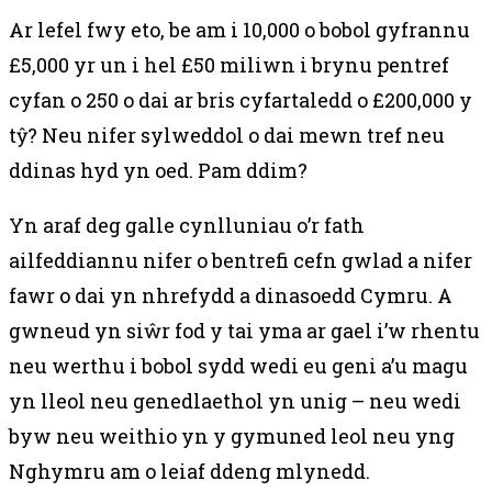
Ar lefel fwy eto, be am i 10,000 o bobol gyfrannu
£5,000 yr un i hel £50 miliwn i brynu pentref
cyfan o 250 o dai ar bris cyfartaledd o £200,000 y
tŷ?
Neu nifer sylweddol o dai mewn tref neu
ddinas hyd yn oed. Pam ddim?
Yn araf deg galle cynlluniau o’r fath
ailfeddiannu nifer o bentrefi cefn gwlad a nifer
fawr o dai yn nhrefydd a dinasoedd Cymru.
A
gwneud yn siŵr fod y tai yma ar gael i’w rhentu
neu werthu i bobol sydd wedi eu geni a’u magu
yn lleol neu genedlaethol yn unig – neu wedi
byw neu weithio yn y gymuned leol neu yng
Nghymru am o leiaf ddeng mlynedd.