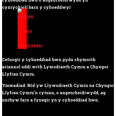
cynrychioli barn y cyhoeddwyr
Cefnogir y cyhoeddiad hwn gyda chymorth
ariannol oddi wrth Lywodraeth Cymru a Chyngor
Llyfrau Cymru.
Ymwadiad: Nid yw Llywodraeth Cymru na Chyngor
Llyfrau Cymru’n cytuno, o angenrheidrwydd, ag
unrhyw farn a fynegir yn y cyhoeddiad hwn.