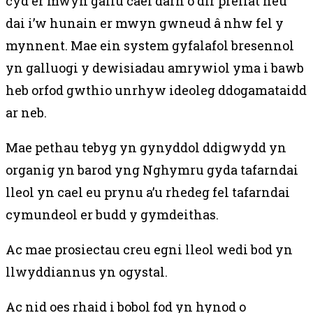
cyd er mwyn gallu cael darn o dir preifat neu
dai i’w hunain er mwyn gwneud â nhw fel y
mynnent. Mae ein system gyfalafol bresennol
yn galluogi y dewisiadau amrywiol yma i bawb
heb orfod gwthio unrhyw ideoleg ddogamataidd
ar neb.
Mae pethau tebyg yn gynyddol ddigwydd yn
organig yn barod yng Nghymru gyda tafarndai
lleol yn cael eu prynu a’u rhedeg fel tafarndai
cymundeol er budd y gymdeithas.
Ac mae prosiectau creu egni lleol wedi bod yn
llwyddiannus yn ogystal.
Ac nid oes rhaid i bobol fod yn hynod o