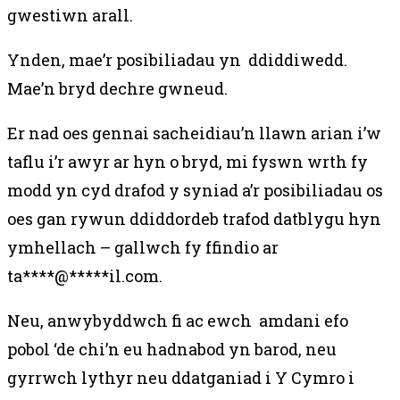
gwestiwn arall.
Ynden, mae’r posibiliadau yn ddiddiwedd.
Mae’n bryd dechre gwneud.
Er nad oes gennai sacheidiau’n llawn arian i’w
taflu i’r awyr ar hyn o bryd, mi fyswn wrth fy
modd yn cyd drafod y syniad a’r posibiliadau os
oes gan rywun ddiddordeb trafod datblygu hyn
ymhellach – gallwch fy ffindio ar
ta
****
@
*****
il.com
.
Neu, anwybyddwch fi ac ewch amdani efo
pobol ‘de chi’n eu hadnabod yn barod, neu
gyrrwch lythyr neu ddatganiad i Y Cymro i