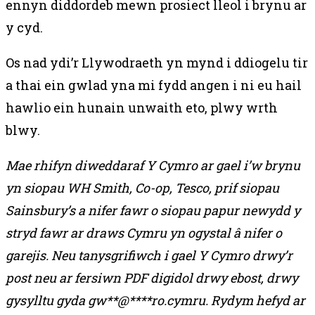
ennyn diddordeb mewn prosiect lleol i brynu ar
y cyd.
Os nad ydi’r Llywodraeth yn mynd i ddiogelu tir
a thai ein gwlad yna mi fydd angen i ni eu hail
hawlio ein hunain unwaith eto, plwy wrth
blwy.
Mae rhifyn diweddaraf Y Cymro ar gael i’w brynu
yn siopau WH Smith, Co-op, Tesco, prif siopau
Sainsbury’s a nifer fawr o siopau papur newydd y
stryd fawr ar draws Cymru yn ogystal â nifer o
garejis. Neu tanysgrifiwch i gael Y Cymro drwy’r
post neu ar fersiwn PDF digidol drwy ebost, drwy
gysylltu gyda
gw
**
@
****
ro.cymru
. Rydym hefyd ar