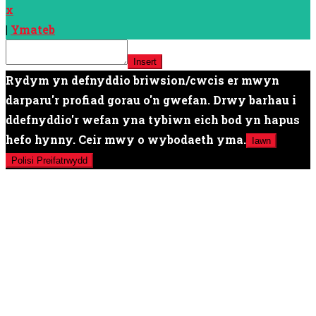
x
|
Ymateb
Insert
Rydym yn defnyddio briwsion/cwcis er mwyn
darparu'r profiad gorau o'n gwefan. Drwy barhau i
ddefnyddio'r wefan yna tybiwn eich bod yn hapus
hefo hynny. Ceir mwy o wybodaeth yma.
Iawn
Polisi Preifatrwydd