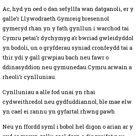
Ac, hyd yn oed o dan sefyllfa wan datganoli, er y
galle’r Llywodraeth Gymreig bresennol
gymeryd rhan yn y fath gynllun i warchod tai
Cymru petai’r dychymyg a’r bwriad gwleidyddol
yn bodoli, un o gryfderau syniad cronfeydd tai a
thir ydi y gall grwpiau bach neu fawr o
ddinasyddion neu gymunedau Cymru arwain a
rheoli’r cynlluniau.
Cynlluniau a alle fod unai yn rhai
cydweithredol neu gydfuddiannol, ble mae elw
yn cael ei rannu yn gyfartal rhwng pawb.
Neu yn ffordd syml i bobol hel digon o arian ar y