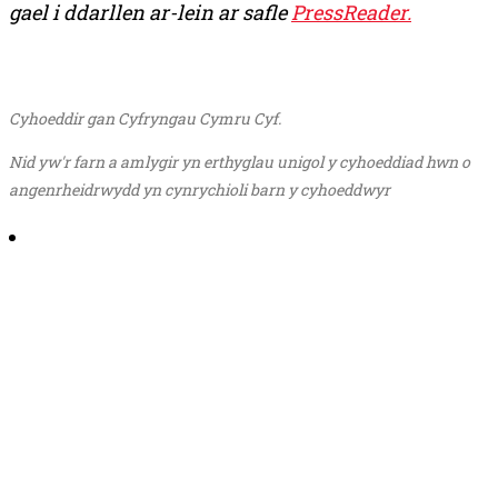
gael i ddarllen ar-lein ar safle
PressReader.
Cyhoeddir gan Cyfryngau Cymru Cyf.
Nid yw'r farn a amlygir yn erthyglau unigol y cyhoeddiad hwn o
angenrheidrwydd yn cynrychioli barn y cyhoeddwyr
Share on Email
Share on Facebook
Share on Twitter
Share on Pinterest
Share on Reddit
Share on LinkedIn