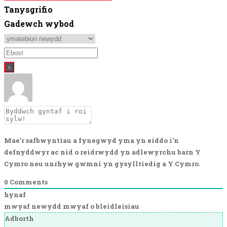
Tanysgrifio
Gadewch wybod
Mae'r safbwyntiau a fynegwyd yma yn eiddo i'n
defnyddwyr ac nid o reidrwydd yn adlewyrchu barn Y
Cymro neu unrhyw gwmni yn gysylltiedig a Y Cymro.
0
Comments
hynaf
mwyaf newydd
mwyaf o bleidleisiau
Adborth