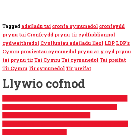
Share on WhatsApp
Share on Telegram
Tagged
adeiladu tai
cronfa gymunedol
cronfeydd
prynu tai
Cronfeydd prynu tir
cydfuddiannol
cydweithredol
Cynlluniau adeiladu lleol
LDP
LDP's
Cymru
prosiectau cymunedol
prynu ar y cyd
prynu
tai
prynu tir
Tai Cymru
Tai cymunedol
Tai preifat
Tir Cymru
Tir cymunedol
Tir preifat
Llywio cofnod
Liz Saville Roberts: Yr her i ail-fathu’r gwerthoedd
sy’n gyrru ein gwleidyddiaeth. Rhaid newid y
ffordd rydym yn mesur llwyddiant
Dechrau gweld ceir Tsieina yma …a mwy (fyth) yn
yr arfaeth – Huw Thomas